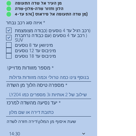
מן העיר אל שדה התעופה
הלון וחזור שדה-מלון-שדה
מן שדה התעופה אל פיראוס (57€ עד-4)
R
*
איזה סוג רכב נבחר
e
רכב רגיל עד 4 נוסעים (כבודה מצומצמת)
q
רכב עד 4 נוסעים (עם כבודה נרחברת )
u
SUV
i
מיניוואן עד 8 נוסעים
r
e
מיניבוס עד 12 נוסעים
d
מיניבוס עד 18 נוסעים
!מספר מזוודות מדוייק
מספרה טיסה הלוך מן השדה
יעד נסיעה מהשדה למרכז
שעת איסוף מן המלון\דירה חזרה לשדה
14:30