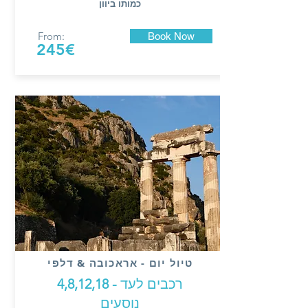
כמותו ביוון
From:
Book Now
245€
טיול יום - אראכובה & דלפי
רכבים לעד
- 4,8,12,18
נוסעים