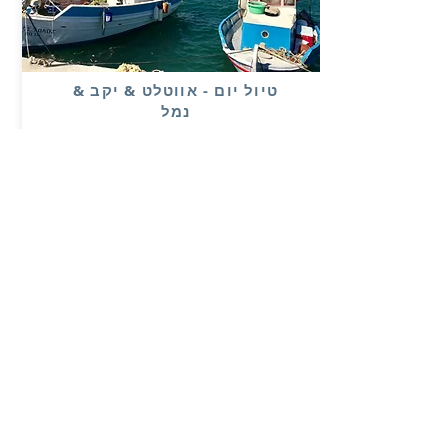
טיול יום - אווטלט & יקב &
נמל
רכבים לעד
- 4,8
נוסעים
טיול יום חוויתי במיוחד ובמחיר מיוחד לעד 8
נוסעים
יחד עם הנהג שלנו כריסטוס בקרו באווטלט
המותגים השווה ולאחר מכן ביקב משפחתי
מהמם
ולסיום בנמל פורטו ראפטי ( מומלץ ביום
האחרון)
From:
Book Now
250€