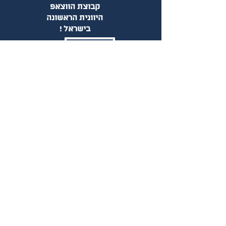
קבוצת הווצאפ
היוונית הראשונה
! בישראל
!הצטרף
שם פרטי
שם משפחה
Email
?מה תרצו לספר לנו