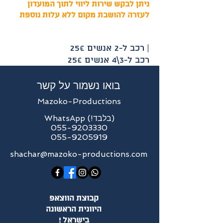
ניתן לבקש שירות ליווי לתוך המועדון
לעזרה להושבת מקום ללא עלות נוספת
whatsapp
רכב ל-2 אנשים 25€ |
25€ רכב ל-3\4 אנשים
בואו נשמור על קשר
Mazoko-Productions
WhatsApp (!בלבד)
055-9203330
055-9205919
shachar@mazoko-productions.com
קבוצת הווצאפ
היוונית הראשונה
! בישראל