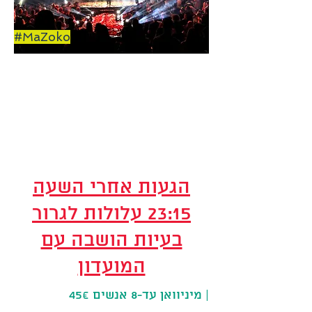
#MaZoko
זמינים בווצאפ
(באנגלית)
:למספר
055-924-4888
הגעות אחרי השעה
23:15 עלולות לגרור
בעיות הושבה עם
המועדון
מיניוואן עד-8 אנשים 45€ |